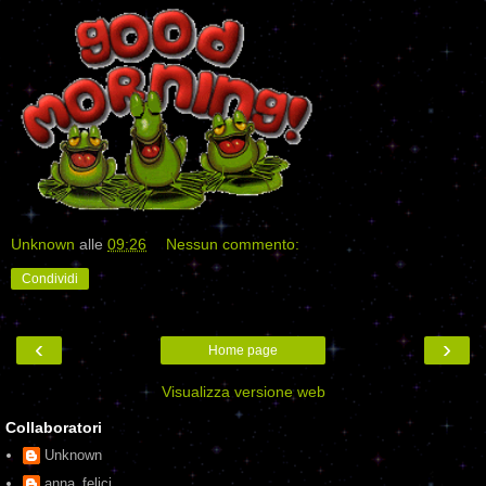
Unknown
alle
09:26
Nessun commento:
Condividi
‹
›
Home page
Visualizza versione web
Collaboratori
Unknown
anna_felici